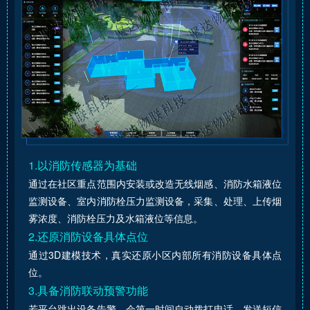
1.以消防传感器为基础
通过在社区重点范围内安装或改造无线烟感、消防水箱液位
监测设备、室内消防栓压力监测设备，采集、处理、上传烟
雾浓度、消防栓压力及水箱液位等信息。
2.还原消防设备具体点位
通过3D建模技术，真实还原小区内部所有消防设备具体点
位。
3.具备消防联动预警功能
若平台跳出设备告警，会第一时间自动拨打电话、发送短信