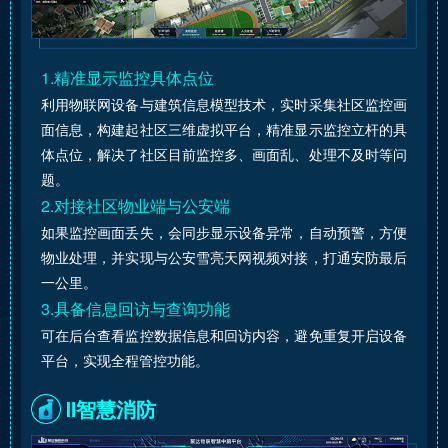
1.精准显示监控具体点位
利用物联网设备与建筑信息模型技术，实时采集社区监控画
面信息，构建起社区三维虚拟平台，精准显示监控立杆的具
体点位，解决了社区目前监控多、画面乱、处理不及时等问
题。
2.对接社区物业端与公安端
如果监控画面丢失，会同步显示设备异常，自动预警，方便
物业处理，并实现与公安雪亮天网视频对接，打通安防最后
一公里。
3.具备信息回访与查询功能
可在后台查看监控数据信息和回访内容，避免重复开启设备
平台，实现全程管控功能。
Ⅱ智慧消防