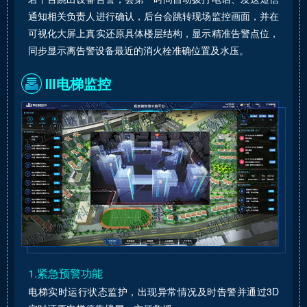
通知相关负责人进行确认，后台会跳转现场监控画面，并在
可视化大屏上真实还原具体楼层结构，显示精准告警点位，
同步显示离告警设备最近的消火栓准确位置及水压。
Ⅲ电梯监控
1.紧急预警功能
电梯实时运行状态监护，出现异常情况及时告警并通过3D